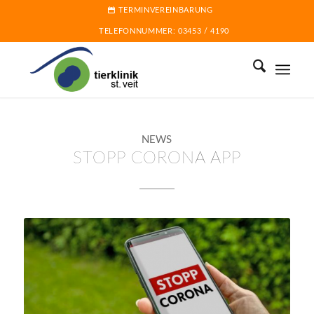
TERMINVEREINBARUNG
TELEFONNUMMER:
03453 / 4190
NEWS
STOPP CORONA APP