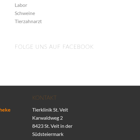
Labor
Schweine
Tierzahnarzt
FOLGE UNS AUF FACEBOOK
KONTAKT
theke
Tierklinik St. Veit
Karwaldweg 2
8423 St. Veit in der
Südsteiermark