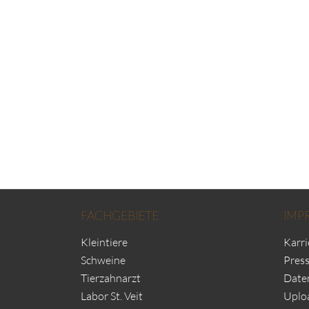
FACHGEBIETE
IMP
Kleintiere
Karri
Schweine
Pres
Tierzahnarzt
Date
Labor St. Veit
Uplo