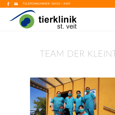
TELEFONNUMMER:
03453 / 4190
TEAM DER KLEIN