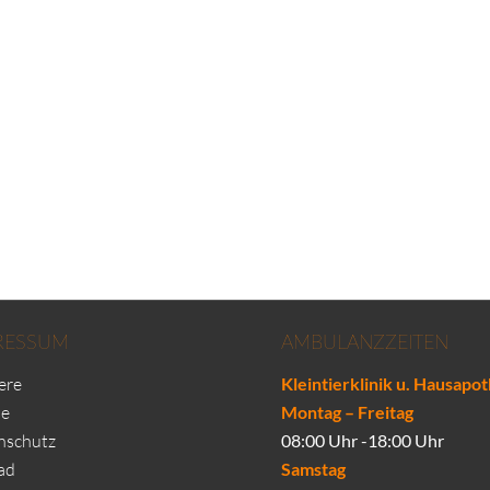
RESSUM
AMBULANZZEITEN
ere
Kleintierklinik u. Hausapo
se
Montag – Freitag
nschutz
08:00 Uhr -18:00 Uhr
ad
Samstag